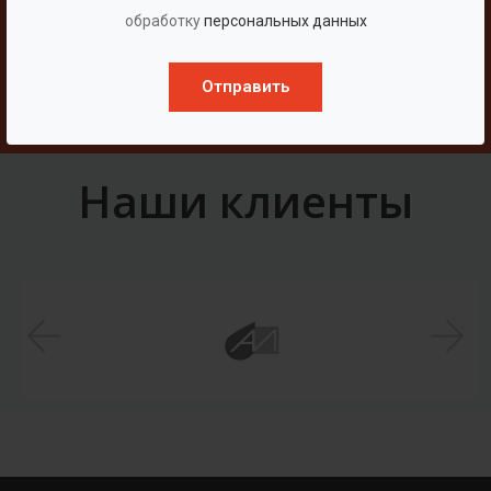
Свяжитесь с нами
обработку
персональных данных
Отправить
Написать
Наши клиенты