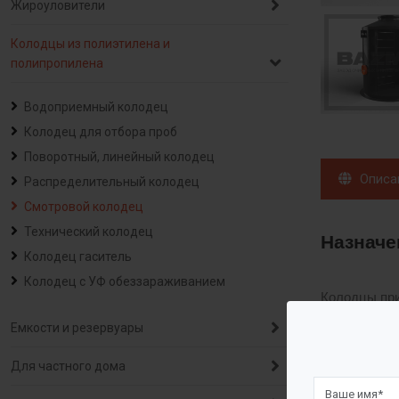
Жироуловители
Колодцы из полиэтилена и
полипропилена
Водоприемный колодец
Колодец для отбора проб
Поворотный, линейный колодец
Описа
Распределительный колодец
Смотровой колодец
Технический колодец
Назначе
Колодец гаситель
Колодец с УФ обеззараживанием
Колодцы при
колодцах мо
Емкости и резервуары
Для частного дома
Описани