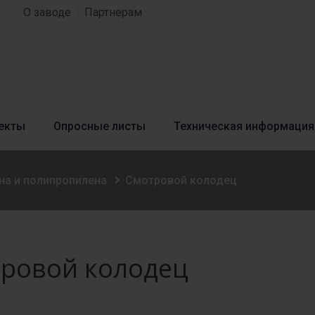
О заводе
Партнерам
екты
Опросные листы
Техническая информация
на и полипропилена
Смотровой колодец
ровой колодец