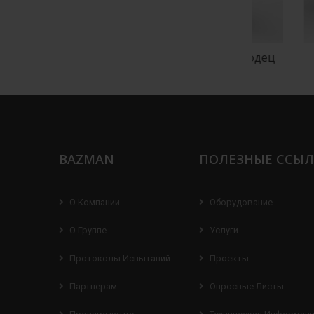
ий колодец
Водоприемный колодец
Расп
BAZMAN
ПОЛЕЗНЫЕ ССЫ
О Компании
Оборудование
О Группе
Услуги
Протоколы Испытаний
Проекты
Партнерам
Опросные Листы