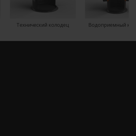
Технический колодец
Водоприемный колодец