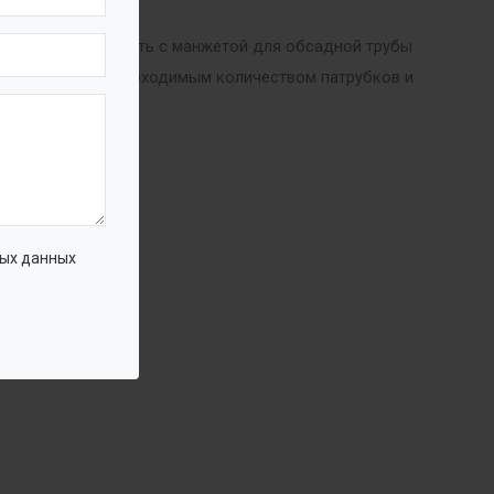
ндрическую емкость с манжетой для обсадной трубы
обслуживания, необходимым количеством патрубков и
ых данных