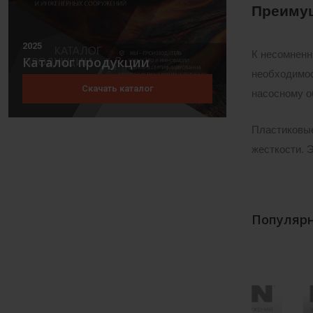
Преиму
2025
К несомненн
Каталог продукции
необходимос
Скачать каталог
насосному о
Пластиковые
жесткости. 
Популярн