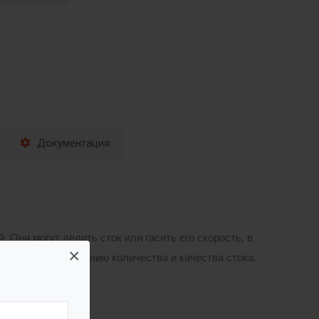
Документация
Они могут делить сток или гасить его скорость, в
×
твует регулированию количества и качества стока.