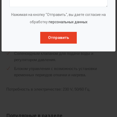
Электрическими клапанами открывания для
Нажимая на кнопку "Отправить", вы даете согласие на
откачки осадка и жира.
обработку
персональных данных
Комплектом сменных бочек и шлангов.
Нагревательным теном и таймером
Отправить
Перемешивающим устройством
Соленоидным клапаном для подачи воды и
регулятором давления.
Блоком управления с возможность установки
временных периодов откачки и нагрева.
Потребность в электричестве: 230 V, 50/60 Гц.
Популярные в разделе