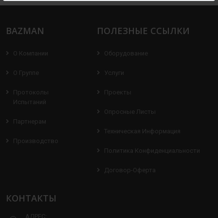
BAZMAN
ПОЛЕЗНЫЕ ССЫЛКИ
О Компании
Оборудование
О Группе
Услуги
Протоколы
Проекты
Испытаний
Опросные Листы
Партнерам
Техническая Информация
Производство
Политика Конфиденциальности
Договор-Оферта
КОНТАКТЫ
АДРЕС: