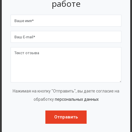
работе
Горизонтальные, многоступенчатые,
Нажимая на кнопку "Отправить", вы даете согласие на
центробежные насосы «ГУДДИ
обработку
персональных данных
CHL/CHLF(Т)»
Отправить