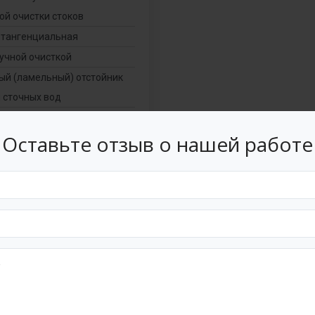
ой очистки стоков
 тангенциальная
ручной очисткой
ый (ламельный) отстойник
 сточных вод
механической фильтрации
Оставьте отзыв о нашей работе