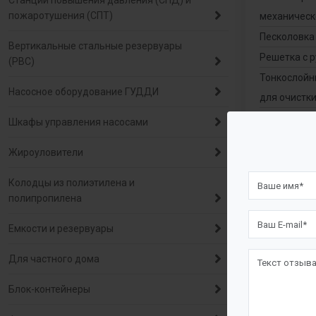
Станции повышения давления (СПД) и
пожаротушения (СПТ)
механическ
Песколовка
Вертикальные стальные резервуары
Решетка с 
(РВС)
Тонкослойн
Насосное оборудование ГУДДИ
для очистки
Установка 
Шкафы управления насосами
Жироуловители
Колодцы из полиэтилена и
полипропилена
Емкости и резервуары
Для частного дома
Блок-контейнеры