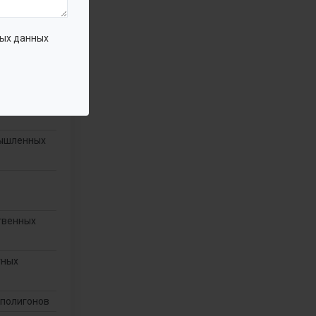
ные
ых данных
решения)
ановки
енно
мышленных
твенных
тных
 полигонов