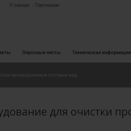
О заводе
Партнерам
екты
Опросные листы
Техническая информация
истки промышленных сточных вод
удование для очистки п