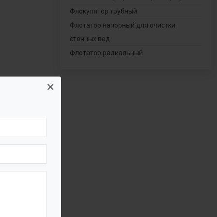
Флокулятор трубный
Флотатор напорный для очистки
сточных вод
Флотатор радиальный
×