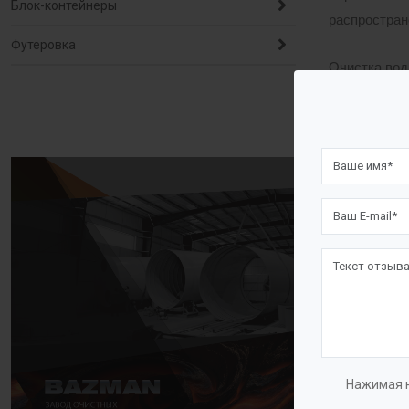
Блок-контейнеры
распростран
Футеровка
Очистка вод
улучшения е
Описани
Системы УФ,
(плесень, д
см² при кач
для очищенн
Система УФ 
оборудовани
Нажимая н
Колодцы осн