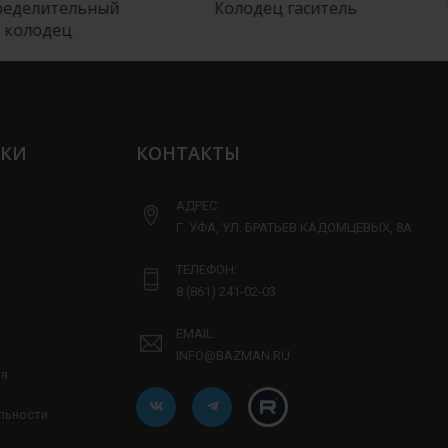
делительный
Колодец гаситель
Т
олодец
ЛКИ
КОНТАКТЫ
АДРЕС:
Г. УФА, УЛ. БРАТЬЕВ КАДОМЦЕВЫХ, 8А
ТЕЛЕФОН:
8 (861) 241-02-03
EMAIL:
INFO@BAZMAN.RU
ия
льности