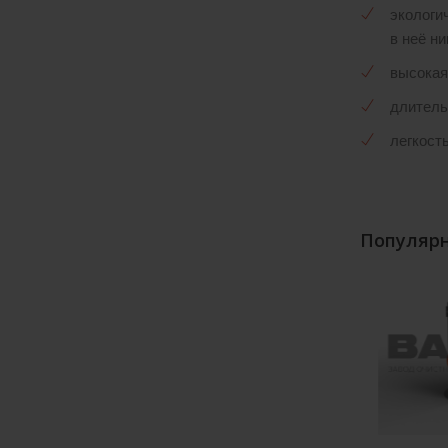
экологи
в неё н
высокая
длитель
легкост
Популярн