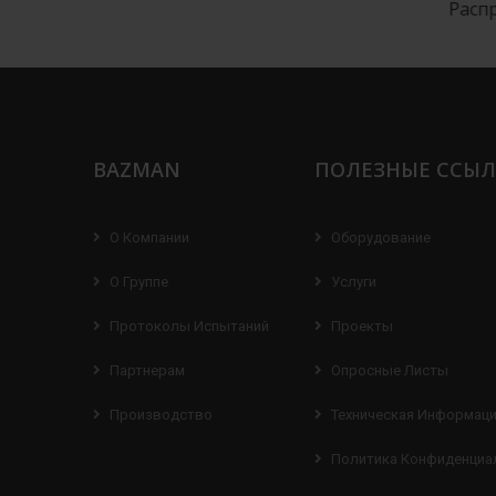
колодец
Водоприемный колодец
Распре
к
BAZMAN
ПОЛЕЗНЫЕ ССЫ
О Компании
Оборудование
О Группе
Услуги
Протоколы Испытаний
Проекты
Партнерам
Опросные Листы
Производство
Техническая Информац
Политика Конфиденциа