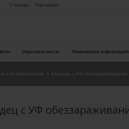
О заводе
Партнерам
екты
Опросные листы
Техническая информация
на и полипропилена
Колодец с УФ обеззараживанием
дец с УФ обеззараживан