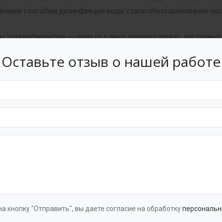
енным способом дезинфекции воды стало обеззараживание пос
ы ультрафиолетом — один из самых прогрессивных, доступных,
е качества.
Оставьте отзыв о нашей работе
е оборудования
 излучая в диапазоне УФ-С спектра, обладают высокой эффект
рожжи), а также споровые формы микроорганизмов. Система обе
естве обеззараживаемой воды, соответствующей по микробиоло
ых сточных вод и технологическим требованиям для поверхнос
обеззараживания представляет собой
полиэтиленовый или
пол
ем для обеззараживания сточной воды. В колодце находится тр
а кнопку "Отправить", вы даете согласие на обработку
персональн
ащены внутренней лестницей для удобства обслуживания.