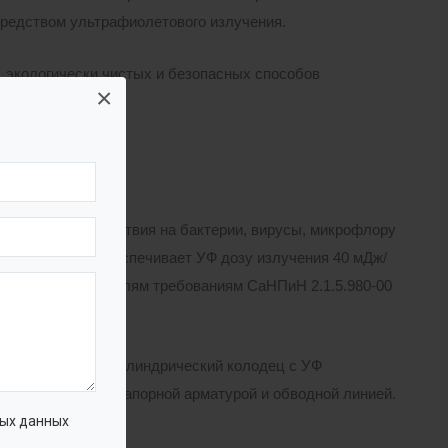
редством ультрафиолетового излучения.
 экологически чистых и безопасных способов
×
ивностью воздействия на бактерии, вирусы, микрофлору
ззараживания обеспечивает УФ дозу излучения 40 мДж/
гическим показателям требованиям СаНПиН 2.1.5.980-00
тных вод.
ипропиленовый цилиндрический колодец с УФ
убная обвязка с запорной арматурой и обводной линией.
ых данных