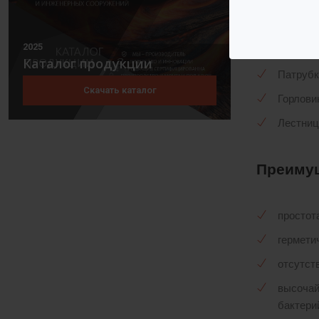
Компле
2025
Каталог продукции
Патрубк
Скачать каталог
Горлови
Лестниц
Преиму
простот
гермети
отсутст
высочай
бактери