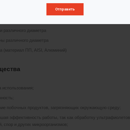
Отправить
ктация
и различного диаметра
ны различного диаметра
а (материал ПП, AISI, Алюминий)
щества
а использования;
чность;
вие побочных продуктов, загрязняющих окружающую среду;
шая эффективность работы, так как обработку ультрафиолетов
й, спор и других микроорганизмов;