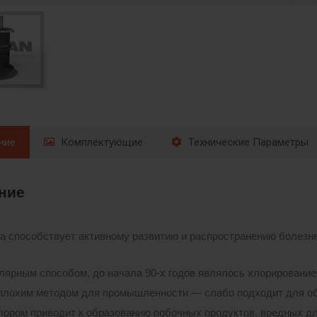
ние
Комплектующие
Технические Параметры
ние
а способствует активному развитию и распространению болезн
ярным способом, до начала 90-х годов являлось хлорирование.
плохим методом для промышленности — слабо подходит для об
лором приводит к образованию побочных продуктов, вредных дл