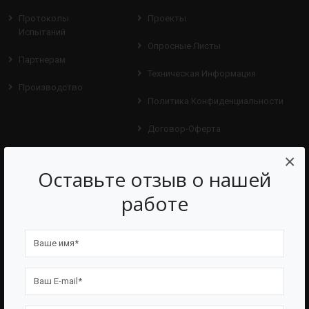
Протоколы
Проекты
Испытаний
Опросные Листы
Партнерам
Техническая Информация
Производство
Политика Конфиденциальности
Договор-Оферта
×
КОНТАКТЫ
Оставьте отзыв о нашей
АДРЕС:
работе
Г. УФА, УЛ. БРАТЬЕВ КАДОМЦЕВЫХ, 8А
ТЕЛЕФОН:
8 (861) 241-02-03
EMAIL:
INFO@BAZMAN.RU
Ольга Кравченко