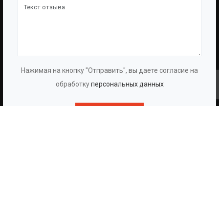
Здравствуйте! Готова помочь
вам. Напишите мне, если у
вас появятся вопросы.
Нажимая на кнопку "Отправить", вы даете согласие на
обработку
персональных данных
COPYRIGHT © 2026 BAZMAN
Отправить