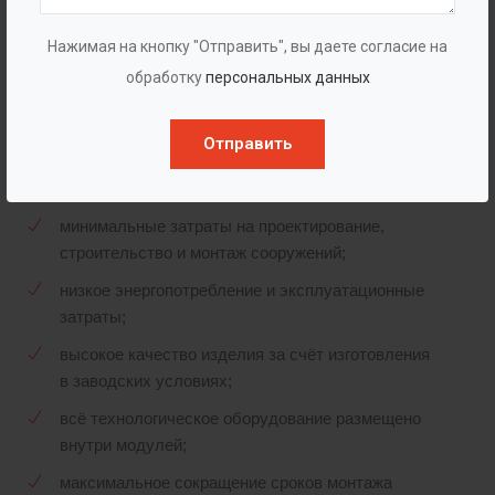
Нажимая на кнопку "Отправить", вы даете согласие на
Преимущества
обработку
персональных данных
простая и надежная эксплуатация;
Отправить
компактность: малые габариты и модульное
исполнение;
минимальные затраты на проектирование,
строительство и монтаж сооружений;
низкое энергопотребление и эксплуатационные
затраты;
высокое качество изделия за счёт изготовления
в заводских условиях;
всё технологическое оборудование размещено
внутри модулей;
максимальное сокращение сроков монтажа