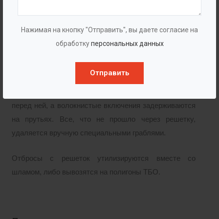
заказчика. Доступны варианты от 5 до 50 мм.
В верхней части располагается лоток для сбора и
Нажимая на кнопку "Отправить", вы даете согласие на
осушения отбросов. Все элементы решетки
обработку
персональных данных
выполняются из нержавеющей стали.
Отправить
Вода самотеком движется по каналу и проходит
сквозь прутья решетки. Крупный мусор скапливается
перед ней, а волокнистые включения задерживаются
на прутьях. Все, что не прошло через решетку,
удаляется вручную специальными граблями.
Отбросы с решеток утилизируются вместе со
шламом, либо вывозятся на полигоны ТБО.