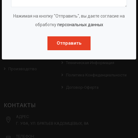
О Компании
Оборудование
Нажимая на кнопку "Отправить", вы даете согласие на
обработку
персональных данных
О Группе
Услуги
Протоколы
Проекты
Отправить
Испытаний
Опросные Листы
Партнерам
Техническая Информация
Производство
Политика Конфиденциальности
Договор-Оферта
КОНТАКТЫ
АДРЕС:
Г. УФА, УЛ. БРАТЬЕВ КАДОМЦЕВЫХ, 8А
ТЕЛЕФОН: